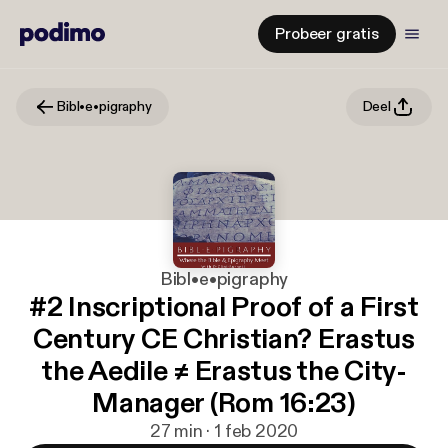
Probeer gratis
Bibl•e•pigraphy
Deel
Bibl•e•pigraphy
#2 Inscriptional Proof of a First
Century CE Christian? Erastus
the Aedile ≠ Erastus the City-
Manager (Rom 16:23)
27 min · 1 feb 2020