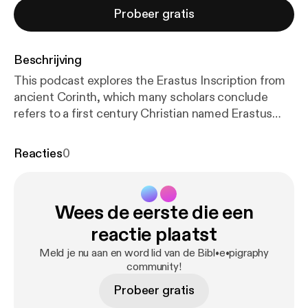
Probeer gratis
Beschrijving
This podcast explores the Erastus Inscription from
ancient Corinth, which many scholars conclude
refers to a first century Christian named Erastus
(Rom 16:23). Clint tests this hypothesis and
discusses the oft-neglected circumstances
Reacties
0
surrounding the inscription’s discovery and
publication.
Wees de eerste die een
reactie plaatst
Meld je nu aan en word lid van de Bibl•e•pigraphy
community!
Probeer gratis