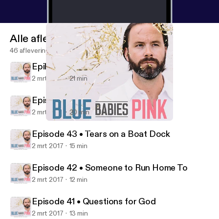
Alle afleveringen
46 afleveringen
Epilogue • My Little Speaking Up
2 mrt 2017
21 min
Episode 44 • Love Storms
2 mrt 2017
20 min
Epilogue • My Little Speaking Up
Blue Babies Pink
Episode 43 • Tears on a Boat Dock
2 mrt 2017
15 min
Episode 42 • Someone to Run Home To
2 mrt 2017
12 min
Episode 41 • Questions for God
2 mrt 2017
13 min