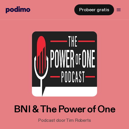
Probeer gratis
BNI & The Power of One
Podcast door Tim Roberts