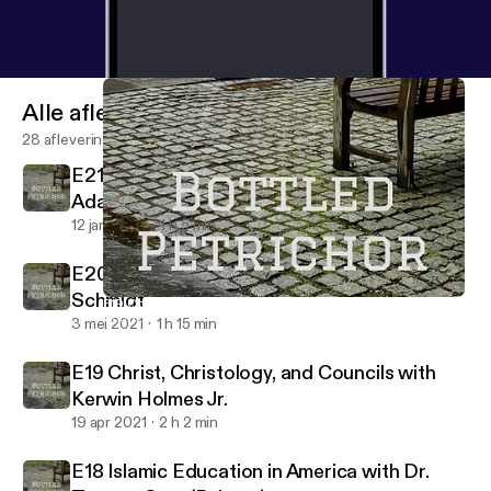
Alle afleveringen
28 afleveringen
E21 Falsafa and Kalam with Dr. Peter
Adamson
12 jan 2023
1 h 5 min
E20 The New Testament with Dr. Thomas
Schmidt
E19 Christ, Christology, and Councils with Kerwin Holmes Jr.
Bottled Petrichor
3 mei 2021
1 h 15 min
E19 Christ, Christology, and Councils with
Kerwin Holmes Jr.
19 apr 2021
2 h 2 min
E18 Islamic Education in America with Dr.