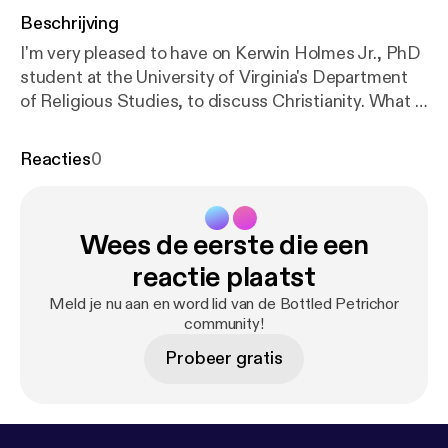
Beschrijving
I'm very pleased to have on Kerwin Holmes Jr., PhD
student at the University of Virginia's Department
of Religious Studies, to discuss Christianity. What is
Christology? What did the early Christians believe
about Jesus? What were the different councils and
Reacties
0
what did they accomplish? What are some of the
various interpretive methodologies employed when
approaching the Gospels? What does a practising
Wees de eerste die een
Christian scholar think of the Qur'an's conception of
Christian belief? And more! Link to Kerwin's bio:
http
reactie plaatst
s://religiousstudies.as.virginia.edu/grad-students/pr
Meld je nu aan en word lid van de Bottled Petrichor
ofile/kh2ea
community!
Probeer gratis