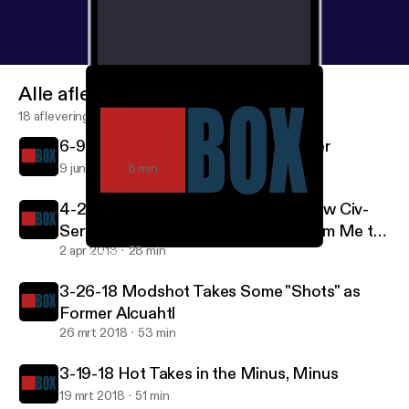
Alle afleveringen
18 afleveringen
6-9-18 Season 2 Premiere and Trailer
9 jun 2018
8 min
4-2-18 deadbeef Expands on the new Civ-
Server, and a Personal Message from Me to
You
2 apr 2018
28 min
6-9-18 Season 2 Premiere and Trailer
BOX Talk Podcast
3-26-18 Modshot Takes Some "Shots" as
Former Alcuahtl
26 mrt 2018
53 min
3-19-18 Hot Takes in the Minus, Minus
19 mrt 2018
51 min