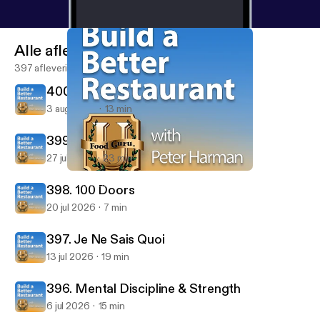
Alle afleveringen
397 afleveringen
400. The Magic of Thinking Big!
3 aug 2026
13 min
399. The Turning Point
27 jul 2026
23 min
390. Set Your Spirit Free
Build A Better Restaurant with Peter Harman
398. 100 Doors
20 jul 2026
7 min
397. Je Ne Sais Quoi
13 jul 2026
19 min
396. Mental Discipline & Strength
6 jul 2026
15 min