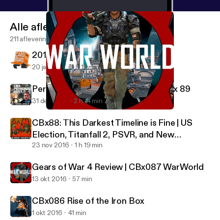
Alle afleveringen
211 afleveringen
2016 GAME OF THE YEAR | CBx 90
20 jan 2017
1 h 15 min
Personal GOTY | The Cardboard Box 89
31 dec 2016
2 h 14 min
Gears of War 4 Review | CBx087 WarWorld
CBxCasts
CBx88: This Darkest Timeline is Fine | US
Election, Titanfall 2, PSVR, and New
Pokemon
23 nov 2016
1 h 19 min
Gears of War 4 Review | CBx087 WarWorld
13 okt 2016
57 min
CBx086 Rise of the Iron Box
1 okt 2016
41 min