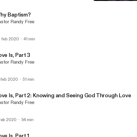
Love Is, Part 2: Knowing
Cedar Cross Country Chu
hy Baptism?
stor Randy Free
 feb 2020
41 min
ve Is, Part 3
stor Randy Free
 feb 2020
51 min
ove Is, Part 2: Knowing and Seeing God Through Love
stor Randy Free
feb 2020
54 min
ve Is, Part 1