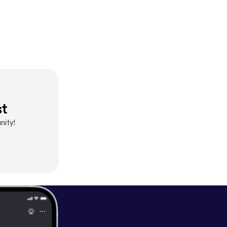
st
nity!