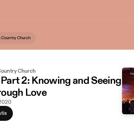
s Country Church
Country Church
, Part 2: Knowing and Seeing
rough Love
 2020
tis