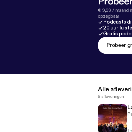
Probeer
€ 9,99 / maand n
opzegbaar
Podcasts di
20 uur luis
Gratis podc
Probeer gr
Alle afleve
9 afleveringen
Lo
Pa
1 