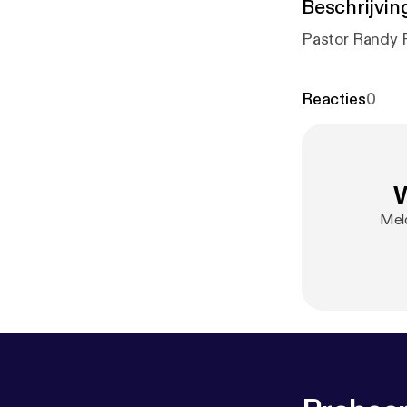
Beschrijvin
Pastor Randy 
Reacties
0
W
Meld