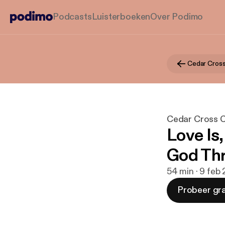
Podcasts
Luisterboeken
Over Podimo
Cedar Cros
Cedar Cross 
Love Is
God Th
54 min · 9 feb
Probeer gra