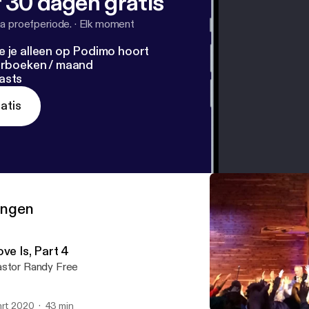
 30 dagen gratis
a proefperiode.
·
Elk moment
e je alleen op Podimo hoort
terboeken / maand
asts
atis
ringen
ve Is, Part 4
stor Randy Free
mrt 2020
43 min