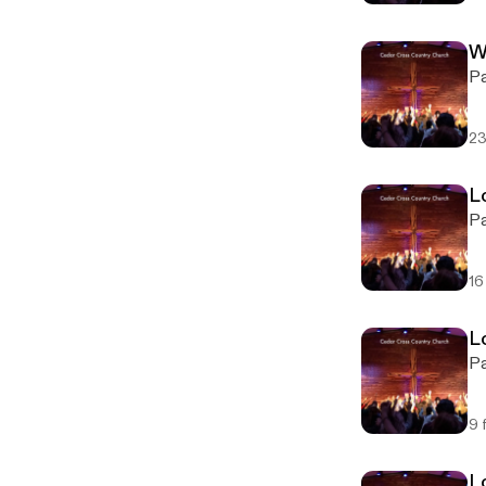
W
Pa
23
Lo
Pa
16
L
Pa
9 
Lo