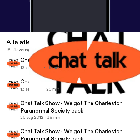
Alle afleveringen
18 afleveringen
Chat Talk - Park Circle Film Society is here!
13 sep 2012
29 min
Chat Talk - Park Circle Film Society is here!
13 sep 2012
29 min
Chat Talk Show - We got The Charleston Paranormal Society ba
Chat Talk
Chat Talk Show - We got The Charleston
Paranormal Society back!
26 aug 2012
39 min
Chat Talk Show - We got The Charleston
Paranormal Society back!