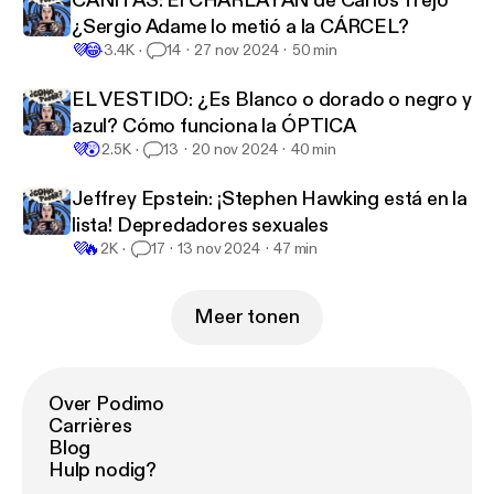
CAÑITAS: El CHARLATÁN de Carlos Trejo
¿Sergio Adame lo metió a la CÁRCEL?
💜
😂
3.4K
14
27 nov 2024
50 min
EL VESTIDO: ¿Es Blanco o dorado o negro y
azul? Cómo funciona la ÓPTICA
💜
😲
2.5K
13
20 nov 2024
40 min
Jeffrey Epstein: ¡Stephen Hawking está en la
lista! Depredadores sexuales
💜
🔥
2K
17
13 nov 2024
47 min
Meer tonen
Over Podimo
Carrières
Blog
Hulp nodig?