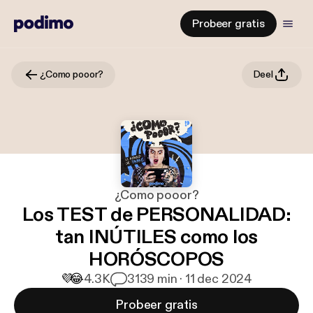
Probeer gratis
¿Como pooor?
Deel
¿Como pooor?
Los TEST de PERSONALIDAD:
tan INÚTILES como los
HORÓSCOPOS
💜
😂
4.3K
31
39 min · 11 dec 2024
Probeer gratis