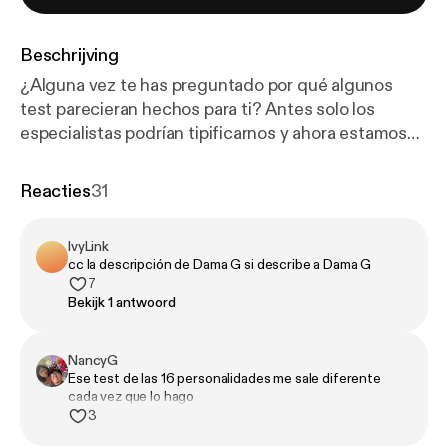
Beschrijving
¿Alguna vez te has preguntado por qué algunos
test parecieran hechos para ti? Antes solo los
especialistas podrían tipificarnos y ahora estamos
rodeados de métodos informales para
supuestamente explorar nuestra personalidad. El
Reacties
31
test de 16 personalidades de Myers–Briggs es una
CHARLATANERÍA multimillonaria.
IvyLink
cc la descripción de Dama G si describe a Dama G
7
Bekijk 1 antwoord
NancyG
Ese test de las 16 personalidades me sale diferente
cada vez que lo hago
3