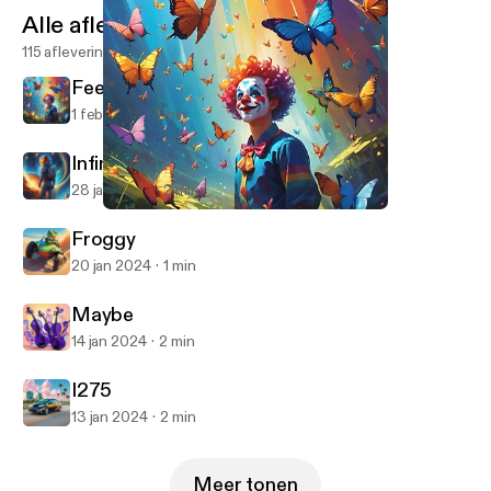
Alle afleveringen
115 afleveringen
Feeling Just Fine
1 feb 2024
1 min
Infinite
28 jan 2024
2 min
Feeling Just Fine
YogaBen10
Froggy
20 jan 2024
1 min
Maybe
14 jan 2024
2 min
I275
13 jan 2024
2 min
Meer tonen