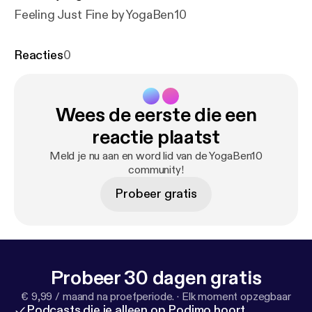
Feeling Just Fine by YogaBen10
Reacties
0
Wees de eerste die een
reactie plaatst
Meld je nu aan en word lid van de YogaBen10
community!
Probeer gratis
Probeer 30 dagen gratis
€ 9,99 / maand na proefperiode.
·
Elk moment opzegbaar
Podcasts die je alleen op Podimo hoort