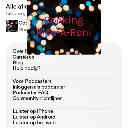
Alle afleveringen
1 afleveringen
Cooking Rice-A-Roni
25 apr 2019
3 min
Over Podimo
Carrières
Cooking Rice-A-Roni
Cooking Rice-A-Roni
Blog
Hulp nodig?
Voor Podcasters
Inloggen als podcaster
Podcaster FAQ
Community-richtlijnen
Luister op iPhone
Luister op Android
Luister op het web