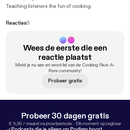
Teaching listeners the fun of cooking.
Reacties
0
Wees de eerste die een
reactie plaatst
Meld je nu aan en word lid van de Cooking Rice-A-
Roni community!
Probeer gratis
Probeer 30 dagen gratis
€ 9,99 / maand na proefperiode.
·
Elk moment opzegbaar
Podcasts die je alleen op Podimo hoort