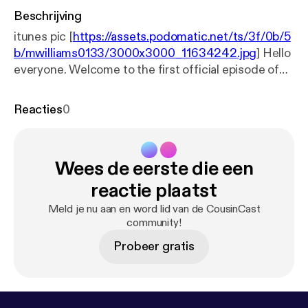
Beschrijving
itunes pic [
https://assets.podomatic.net/ts/3f/0b/5
b/mwilliams0133/3000x3000_11634242.jpg
] Hello
everyone. Welcome to the first official episode of
the CousinCast. In this episode, we discuss 10
Cloverfield Lane. Come hear our thoughts about the
Reacties
0
movie and anything else that pops into our heads.
So here is your warning... SPOILERS! Enjoy.
Wees de eerste die een
reactie plaatst
Meld je nu aan en word lid van de CousinCast
community!
Probeer gratis