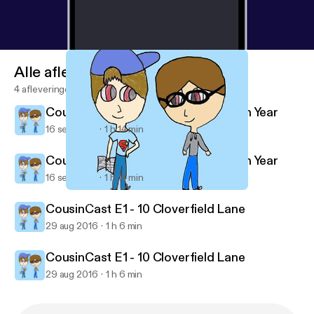
Alle afleveringen
4 afleveringen
CousinCast E2 - The Purge: Election Year
16 sep 2016
1 h 14 min
CousinCast E2 - The Purge: Election Year
16 sep 2016
1 h 14 min
CousinCast E1 - 10 Cloverfield Lane
CousinCast
CousinCast E1 - 10 Cloverfield Lane
29 aug 2016
1 h 6 min
CousinCast E1 - 10 Cloverfield Lane
29 aug 2016
1 h 6 min