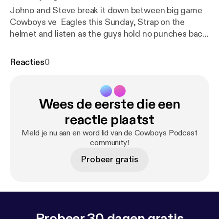
Johno and Steve break it down between big game
Cowboys ve Eagles this Sunday, Strap on the
helmet and listen as the guys hold no punches back.
About the Show: Website: Cowboys Podcast
Facebook: Cowboys Podcast
Reacties
0
Twitter: @cowboyspodcast Email questions or
comments to the show: info@cowboyspodcast.com
Get the Cowboys Podcast on iTunes, Google Play,
Wees de eerste die een
Stitcher, Podbean, and more. Brought to you...
reactie plaatst
Meld je nu aan en word lid van de Cowboys Podcast
community!
Probeer gratis
Probeer 30 dagen gratis