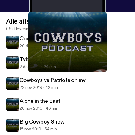
Alle afleveringen
66 afleveringen
Cowboys Vs Eagles
20 dec 2019
46 min
Tyler Harris on the show!
2 dec 2019
34 min
Cowboys Vs Eagles
Cowboys Podcast
Cowboys vs Patriots oh my!
22 nov 2019
42 min
Alone in the East
20 nov 2019
46 min
Big Cowboy Show!
15 nov 2019
54 min