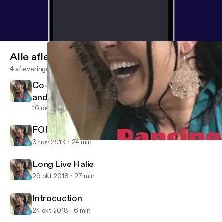
Alle afleveringen
4 afleveringen
Co-Denstiny: A Mother's Journey to Fullfill
and Honor the Purpose of her Beloved Son.
16 dec 2018
46 min
FOREVER 22: MEGAN ROSE KELLEY
3 nov 2018
24 min
Long Live Halie
Dancing Through the Storm: Exploring Addiction and Mental Ille
Long Live Halie
29 okt 2018
27 min
Introduction
24 okt 2018
6 min