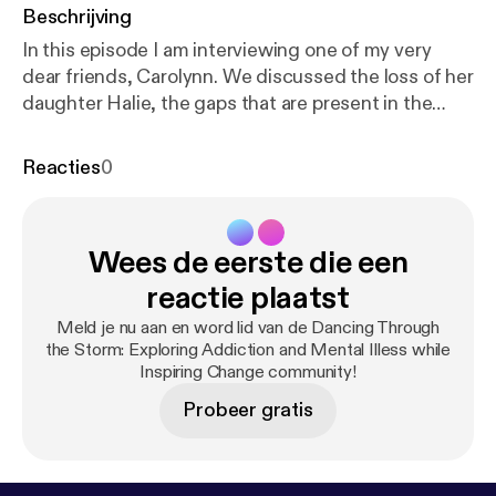
Beschrijving
In this episode I am interviewing one of my very
dear friends, Carolynn. We discussed the loss of her
daughter Halie, the gaps that are present in the
mental health care system, the difficulty in
accessing services, and the lack of resources
Reacties
0
available. Halie was a beautiful, sweet, loving young
lady who was taken to soon.
Wees de eerste die een
reactie plaatst
Meld je nu aan en word lid van de Dancing Through
the Storm: Exploring Addiction and Mental Illess while
Inspiring Change community!
Probeer gratis