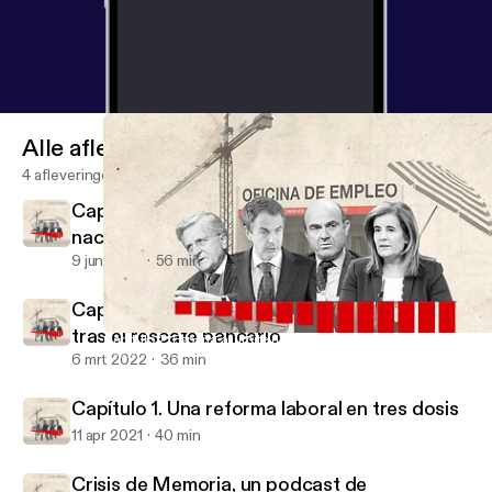
Alle afleveringen
4 afleveringen
Capítulo 3. España al límite (II):
nacionalizados, camino al rescate
9 jun 2022
56 min
Capítulo 2. España al límite (I): la otra historia
tras el rescate bancario
Capítulo 2. España al límite (I): la otra historia tras el rescate ba
DATADISTA Crisis de Memoria
6 mrt 2022
36 min
Capítulo 1. Una reforma laboral en tres dosis
11 apr 2021
40 min
Crisis de Memoria, un podcast de