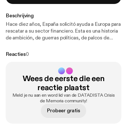
Beschrijving
Hace diez años, España solicitó ayuda a Europa para
rescatar a su sector financiero. Esta es una historia
de ambición, de guerras políticas, de palcos de
fútbol y de pelotazos, sobre cómo el milagro
español acabó convertido en la causa del
Reacties
0
hundimiento del país y estuvo a punto de llevarse el
euro por delante. De cómo algunos escaparon a
tiempo de lo que llegaba mientras otros, que creían
Wees de eerste die een
haber tocado el cielo de los elegidos, cayeron a
plomo en cuanto cambió el viento. Una historia que
reactie plaatst
da comienzo con un cambio de Gobierno pero que
Meld je nu aan en word lid van de DATADISTA Crisis
se remonta a tiempos y decisiones de los que
de Memoria community!
muchos no quieren acordarse. Vamos a contarlo.
Probeer gratis