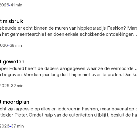
ekomst. Totdat hij de verkeerde mensen tegenkwam. Voelde Jatti 
ag & Nacht
-
 2026
41 min
men?
t misbruik
beurde er echt binnen de muren van hippieparadijs Fashion? Ma
n het gemeentearchief en doen enkele schokkende ontdekkingen. Jat
'probleem' in het jongerencentrum te zijn geweest.
-
2026
38 min
et geweten
per Eduard heeft de daders aangegeven waar ze de vermoorde Ja
 begraven. Veertien jaar lang durft hij er niet over te praten. Dan 
t rollen. Maar hoe kan het dat het lijk onvindbaar blijft?
-
 2026
32 min
t moordplan
richt zijn agressie op alles en iedereen in Fashion, maar bovenal op
tleider Pieter. Omdat hulp van de autoriteiten uitblijft, besluit de 
uit de weg te ruimen. Een Indisch meisje dient als lokaas.
-
 2026
37 min