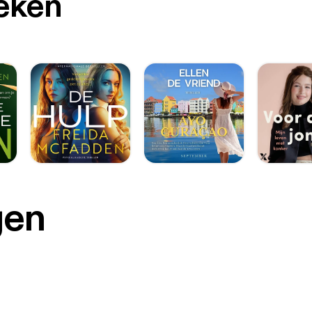
oeken
gen