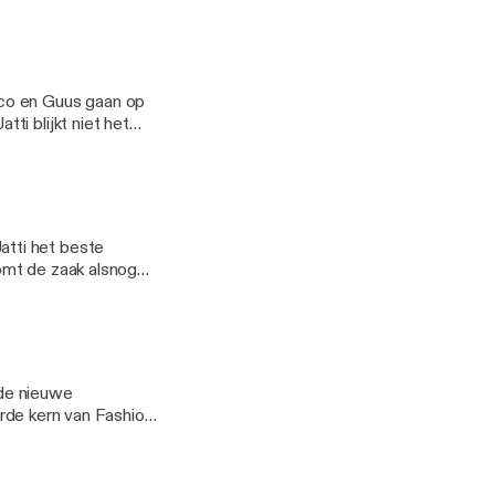
zijn dood
rco en Guus gaan op
ti blijkt niet het
tti het beste
komt de zaak alsnog
 de nieuwe
harde kern van Fashion