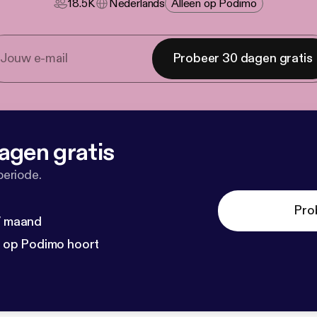
18.5K
Nederlands
Alleen op Podimo
Probeer 30 dagen gratis
agen gratis
periode.
Pro
 / maand
n op Podimo hoort