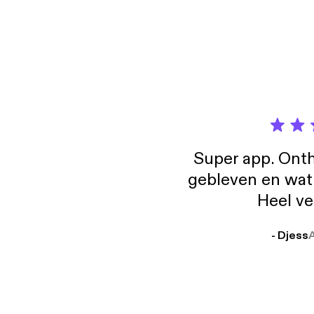
Super app. Onth
gebleven en wat j
Heel ve
- Djess