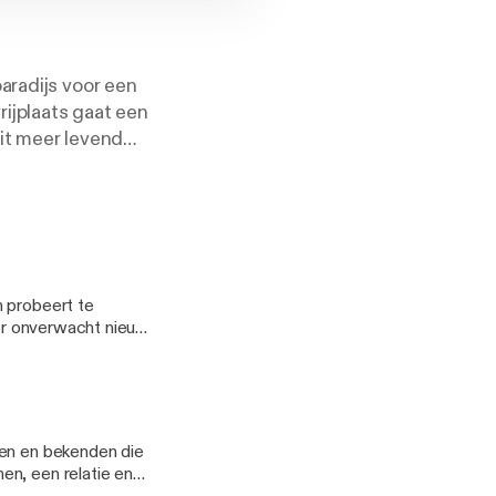
aradijs voor een
rijplaats gaat een
oit meer levend
moord
an de hand van
 een verdwenen
 gesloten
n probeert te
t er onverwacht nieuwe
t zich een verhaal
n: Nozem Audio
den en bekenden die
uzikant) en alle
en, een relatie en