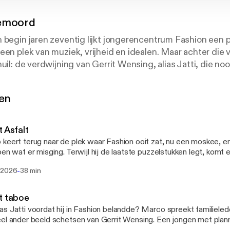
emoord
 begin jaren zeventig lijkt jongerencentrum Fashion een p
een plek van muziek, vrijheid en idealen. Maar achter die v
uil: de verdwijning van Gerrit Wensing, alias Jatti, die no
. Ook het lijk is nooit meer teruggevonden. In De Hippie
nalist en historicus Marco Krijnsen deze vergeten zaak a
gen
en en politiedossiers. Wat begint als een zoektocht naar
t tot een onthutsend verhaal over ontspoorde idealen, een
 vraag hoe een hippiedroom kon eindigen in moord.
t Asfalt
keert terug naar de plek waar Fashion ooit zat, nu een moskee, e
 nieuwe aflevering.
pen wat er misging. Terwijl hij de laatste puzzelstukken legt, kom
atie boven tafel: een oude bekende van een van de daders herinner
-
 2026
38 min
anleg van de A35. Ligt Jatti daar, onder het asfalt? De Hippiemoord werd gemaakt
o Krijnsen, Guus Blenke en Geert van de Wetering. Uitvoerend producent: Danielle
pt: Marco Krijnsen
 Productionele ondersteuning: Bo Courant Muziek en sounddesig
t taboe
ge: Guus Blenke
 Dag & Nacht Media Met dank aan: Sarah ten Pas (zangeres) Gerard
s Jatti voordat hij in Fashion belandde? Marco spreekt familiele
ndredactie: Geert van de Wetering
isse en Ellen Wisse (Theater Producties Twente) André Manuel (m
el ander beeld schetsen van Gerrit Wensing. Een jongen met plann
esign: Nozem Audio
en die zijn geïnterviewd voor deze podcast