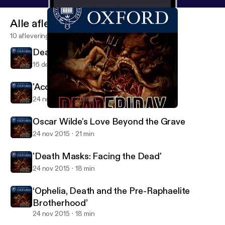
Alle afleveringen
10 afleveringen
Death at the Museum
16 dec 2015
2 min
'Accidental Death in Tudor England'
24 nov 2015
20 min
'Death Masks: Facing the Dead'
Death at the Museum
Oscar Wilde's Love Beyond the Grave
24 nov 2015
21 min
'Death Masks: Facing the Dead'
24 nov 2015
18 min
‘Ophelia, Death and the Pre-Raphaelite
Brotherhood’
24 nov 2015
18 min