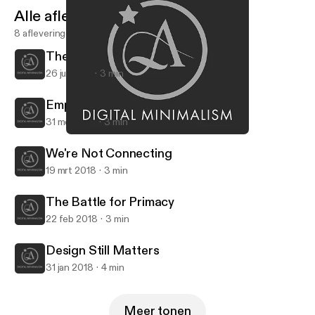
Alle afleveringen
8 afleveringen
The Curse of Protocol
26 jul 2018
3 min
Empower Yourself
31 mei 2018
3 min
Design Still Matters
Digital Minimalism
We're Not Connecting
19 mrt 2018
3 min
The Battle for Primacy
22 feb 2018
3 min
Design Still Matters
31 jan 2018
4 min
Meer tonen