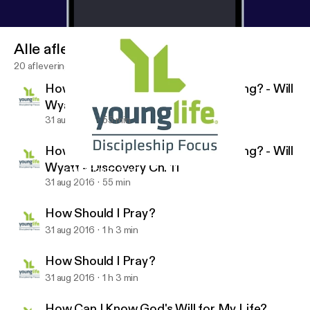
Alle afleveringen
20 afleveringen
How Do I Know if My Faith is Growing? - Will
Wyatt - Discovery Ch. 11
31 aug 2016
55 min
How Do I Know if My Faith is Growing? - Will
Wyatt - Discovery Ch. 11
How Should I Pray?
Discipleship Focus
31 aug 2016
55 min
How Should I Pray?
31 aug 2016
1 h 3 min
How Should I Pray?
31 aug 2016
1 h 3 min
How Can I Know God's Will for My Life?