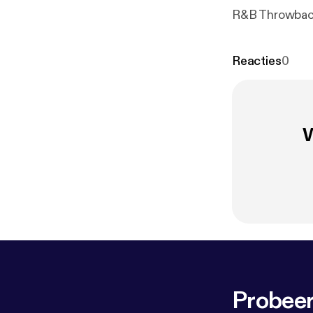
R&B Throwback 
Reacties
0
W
Probeer