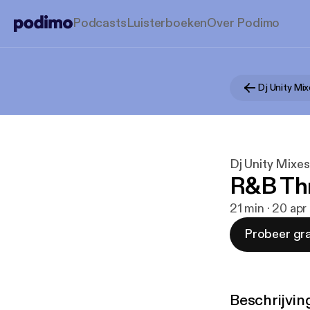
Podcasts
Luisterboeken
Over Podimo
Dj Unity Mi
Dj Unity Mixes
R&B Thr
21 min · 20 ap
Probeer gra
Beschrijvin