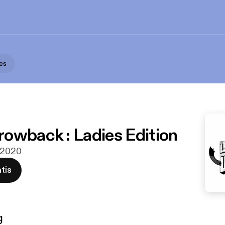
xes
owback : Ladies Edition
r 2020
tis
g