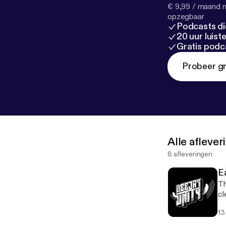
€ 9,99 / maand n
opzegbaar
Podcasts di
20 uur luis
Gratis podc
Probeer gr
Alle afleve
8 afleveringen
E
Th
cl
13