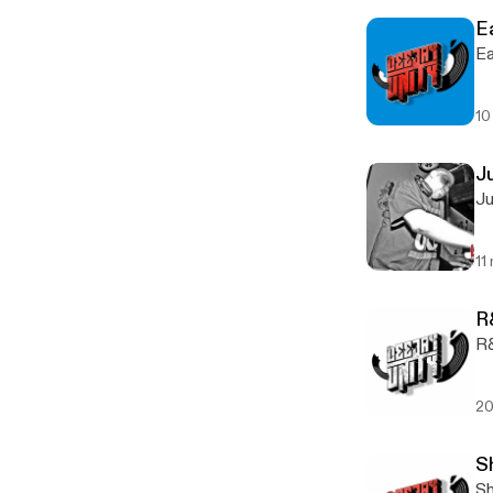
E
Ea
10
J
Ju
11
R
R&
20
S
Sh