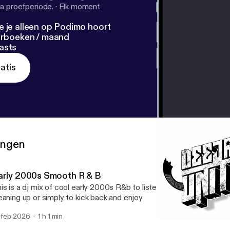
a proefperiode.
·
Elk moment
e je alleen op Podimo hoort
terboeken / maand
asts
atis
ringen
arly 2000s Smooth R & B
is is a dj mix of cool early 2000s R&b to listen to while at work, wh
eaning up or simply to kick back and enjoy
 feb 2026
1 h 1 min
R&B Throwback : Ladies E