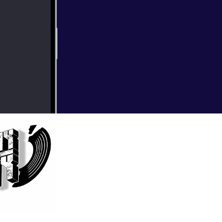
ile driving, while
dition