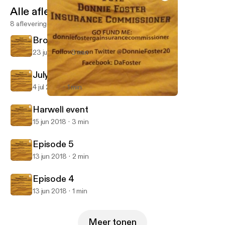
Alle afleveringen
8 afleveringen
Broken two party system
23 jul 2018
3 min
July 4 th
4 jul 2018
1 min
July 4 th
Donnie Foster
Harwell event
15 jun 2018
3 min
Episode 5
13 jun 2018
2 min
Episode 4
13 jun 2018
1 min
Meer tonen