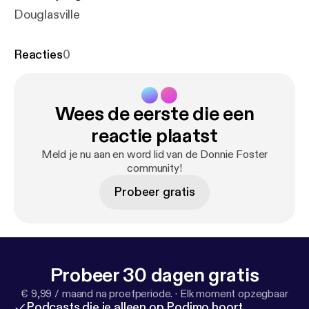
Douglasville
Reacties
0
Wees de eerste die een
reactie plaatst
Meld je nu aan en word lid van de Donnie Foster
community!
Probeer gratis
Probeer 30 dagen gratis
€ 9,99 / maand na proefperiode.
·
Elk moment opzegbaar
Podcasts die je alleen op Podimo hoort