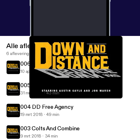
Alle afleveringen
6 afleveringen
006 Broncos And Draft Talk
10 apr 2018
59 min
005 DD Free Agency and AFC East
31 mrt 2018
43 min
005 DD Free Agency and AFC East
Down and Distance: with Austin Gayle and Jon Marsh
004 DD Free Agency
19 mrt 2018
49 min
003 Colts And Combine
9 mrt 2018
34 min