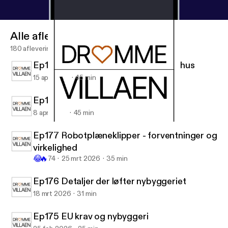
Alle afleveringen
180 afleveringen
Ep179 Materialerne i et klimavenligt hus
15 apr 2026
45 min
Ep178 Nye klimakrav i byggeriet
8 apr 2026
45 min
Ep175 EU krav og nybyggeri
Drømmevillaen
Ep177 Robotplæneklipper - forventninger og
virkelighed
😂
🔥
74
25 mrt 2026
35 min
Ep176 Detaljer der løfter nybyggeriet
18 mrt 2026
31 min
Ep175 EU krav og nybyggeri