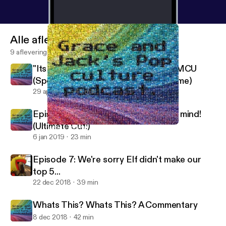
Alle afleveringen
9 afleveringen
"Its Like The Credits To The Whole MCU
(Spoiler Review of Avengers: Endgame)
29 apr 2019
45 min
Episode 8, guaranteed to blow your mind!
(Ultimate Cut!)
Whats This? Whats This? A Commentary
Dungeons And Dorks
6 jan 2019
23 min
Episode 7: We're sorry Elf didn't make our
top 5...
22 dec 2018
39 min
Whats This? Whats This? A Commentary
8 dec 2018
42 min