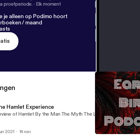
a proefperiode.
·
Elk moment
e je alleen op Podimo hoort
terboeken / maand
asts
atis
ringen
he Hamlet Experience
view of Hamlet By the Man The Myth The Legend Himself
jun 2021
14 min
The Hamlet Experience