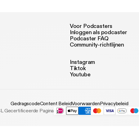
Early Bird Podcast
Voor Podcasters
Inloggen als podcaster
Podcaster FAQ
Community-richtlijnen
Instagram
Tiktok
Youtube
Gedragscode
Content Beleid
Voorwaarden
Privacybeleid
L Gecertificeerde Pagina