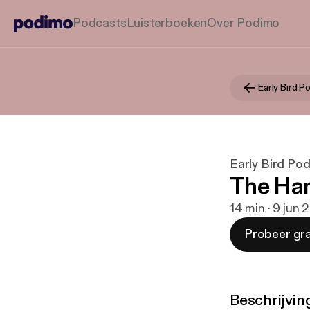
Podcasts
Luisterboeken
Over Podimo
Early Bird P
Early Bird Po
The Ham
14 min · 9 jun 
Probeer gra
Beschrijvin