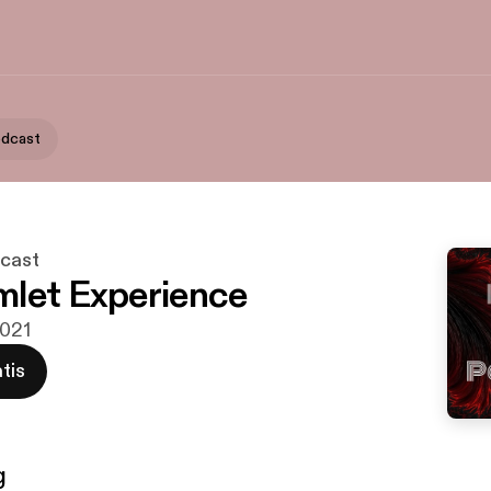
odcast
dcast
let Experience
2021
tis
g