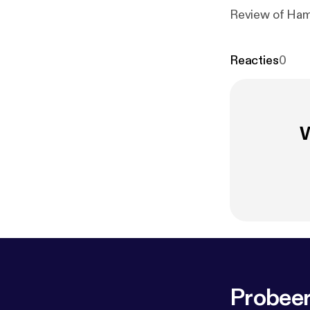
Review of Ham
Reacties
0
W
Probeer