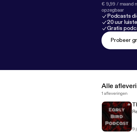
€ 9,99 / maand n
opzegbaar
Podcasts di
20 uur luis
Gratis podc
Probeer gr
Alle afleve
1 afleveringen
T
Re
9 