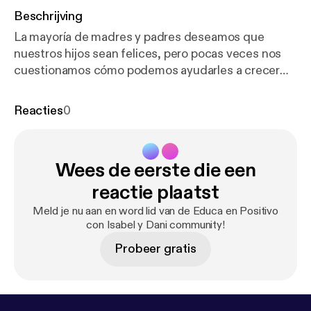
Beschrijving
La mayoría de madres y padres deseamos que
nuestros hijos sean felices, pero pocas veces nos
cuestionamos cómo podemos ayudarles a crecer
con pensamiento crítico. Educa en Positivo con
Isabel y Dani cada miércoles en Podimo. En un
Reacties
0
mundo que va demasiado deprisa y donde las redes
sociales ejercen un gran poder de atracción,
influencia y distracción, es necesaria una reflexión
Wees de eerste die een
que nos ayude en este sentido. Para ello contamos
con José Carlos Ruíz, reconocido escritor, profesor
reactie plaatst
de filosofía y experto en pensamiento crítico.
Meld je nu aan en word lid van de Educa en Positivo
con Isabel y Dani community!
Probeer gratis