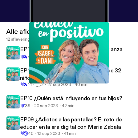
Alle afleveringen
12 afleveringen
EP12 El papel de los abuelos en la crianza
💜
🔥
43
4 okt 2023
46 min
EP11 María Galán, una joven madre de 32
niños en Uganda
💜
🔥
14
2
27 sep 2023
40 min
EP10 ¿Quién está influyendo en tus hijos?
Educa en Positivo con Isabel y Dani
EP10 ¿Quién está influyendo en tus hijos?
💜
39
20 sep 2023
42 min
EP09 ¿Adictos a las pantallas? El reto de
educar en la era digital con María Zabala
💜
😢
40
13 sep 2023
41 min