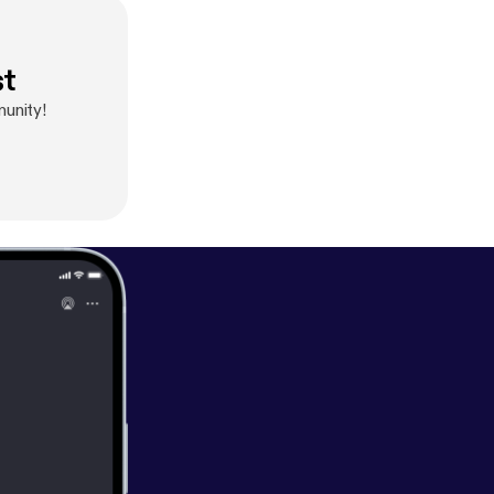
st
unity!