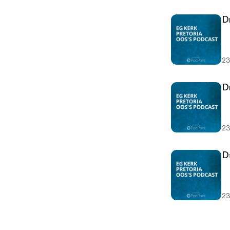
Dr
23
23
D
23