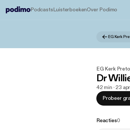
Podcasts
Luisterboeken
Over Podimo
EG Kerk Pre
EG Kerk Preto
Dr Willi
42 min · 23 ap
Probeer gra
Reacties
0