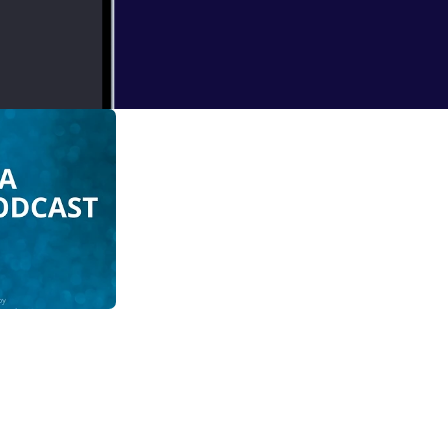
2a
dcast