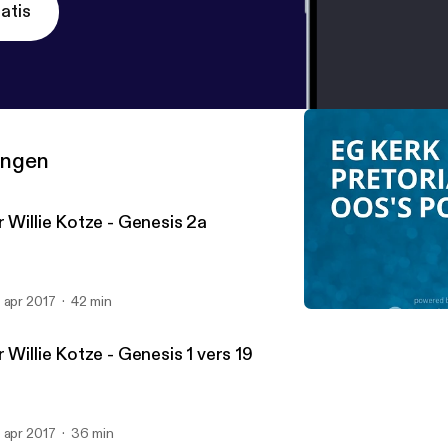
atis
ringen
 Willie Kotze - Genesis 2a
 apr 2017
42 min
Dr Willie Kotze - Genesis 
EG Kerk Pretoria Oos's Po
 Willie Kotze - Genesis 1 vers 19
 apr 2017
36 min