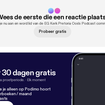
ees de eerste die een reactie plaat
je nu aan en word lid van de EG Kerk Pretoria Oos's Podcast comm
Probeer gratis
 30 dagen gratis
a proefperiode.
·
Elk moment
e je alleen op Podimo hoort
terboeken / maand
asts