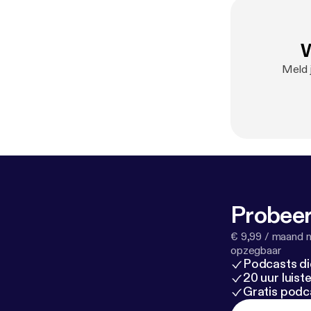
W
Meld 
Probeer
€ 9,99 / maand n
opzegbaar
Podcasts di
20 uur luis
Gratis podc