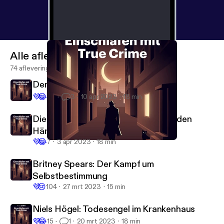
Alle afleveringen
74 afleveringen
Der Madonnenraub
💜
😂
64
3
10 apr 2023
18 min
Die OPEC-Geiselnahme: Minister in den
Händen von Terroristen
💜
😂
7
3 apr 2023
18 min
Der Madonnenraub
Einschlafen mit True Crime
Britney Spears: Der Kampf um
Selbstbestimmung
💜
😢
104
27 mrt 2023
15 min
Niels Högel: Todesengel im Krankenhaus
💜
😂
15
1
20 mrt 2023
18 min