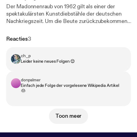
Der Madonnenraub von 1962 gilt als einer der
spektakulärsten Kunstdiebstähle der deutschen
Nachkriegszeit. Um die Beute zurückzubekommen
stellt das Magazin Stern ein „Lösegeld“ für die
Madonna und kann mit der sehr umstrittenen
Reacties
3
Aktion die Rückgabe der Kunstwerke erreichen. Der
Podcast ist unter der Lizenz CC BY-SA 3.0
ch_p
verfügbar. Der Artikel wurde redaktionell
Leider keine neues Folgen 😌
überarbeitet. Zum Wikipedia-Artikel:
https://de.wikip
edia.org/wiki/Madonnenraub
Produziert von
Schønlein Media:
https://www.schonlein.media/
donpalmer
Einfach jede Folge der vorgelesene Wikipedia Artikel
😂
Toon meer