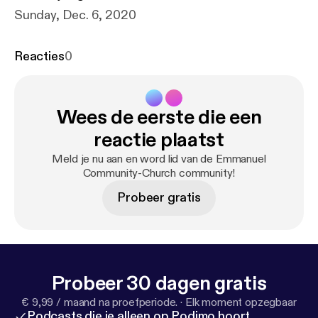
Sunday, Dec. 6, 2020
Reacties
0
Wees de eerste die een
reactie plaatst
Meld je nu aan en word lid van de Emmanuel
Community-Church community!
Probeer gratis
Probeer 30 dagen gratis
€ 9,99 / maand na proefperiode.
·
Elk moment opzegbaar
Podcasts die je alleen op Podimo hoort