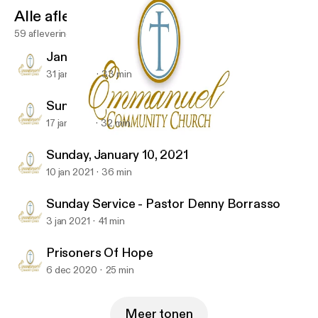
Alle afleveringen
59 afleveringen
January 31, 2021
31 jan 2021
33 min
Sunday Service 01-17-2021
17 jan 2021
32 min
Prisoners Of Hope
Emmanuel Community-Church
Sunday, January 10, 2021
10 jan 2021
36 min
Sunday Service - Pastor Denny Borrasso
3 jan 2021
41 min
Prisoners Of Hope
6 dec 2020
25 min
Meer tonen