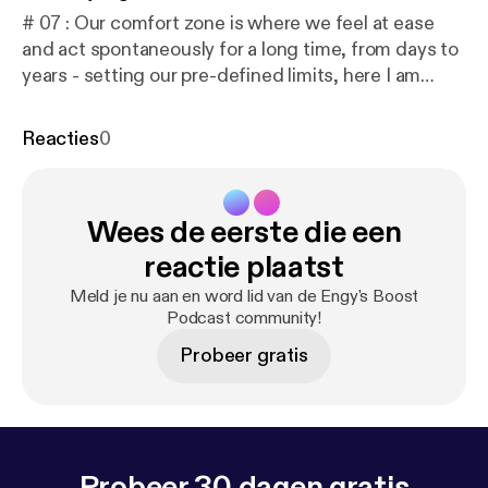
# 07 : Our comfort zone is where we feel at ease
and act spontaneously for a long time, from days to
years - setting our pre-defined limits, here I am
encouraging you to extend ur limits and stretch
beyond to explore new opportunities. 🎧 To listen on
Reacties
0
different platforms: linktr.ee/engysboost 📖 To read
the Transcript:
https://docs.google.com/document/
d/1g1_nqVjCAN5FklcUtAxfbgwcV0pEQREoDfXQ1
Wees de eerste die een
N76oeg/edit?usp=drivesdk
Music Composed by:
Robert Hartwig
reactie plaatst
Meld je nu aan en word lid van de Engy's Boost
Podcast community!
Probeer gratis
Probeer 30 dagen gratis