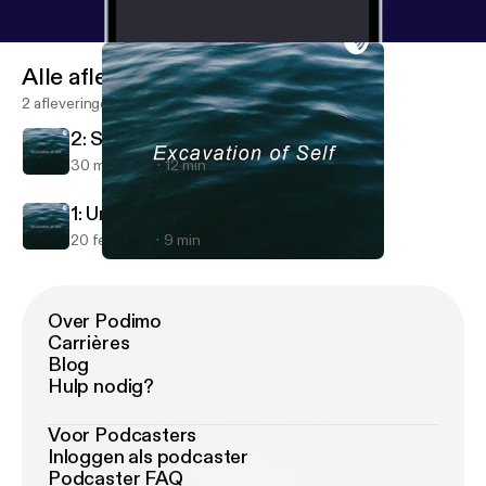
Alle afleveringen
2 afleveringen
2: Self Evolution with Lauren
30 mrt 2019
12 min
1: Undoing Emotional Imbalance
20 feb 2019
9 min
2: Self Evolution with Lauren
Excavation of Self
Over Podimo
Carrières
Blog
Hulp nodig?
Voor Podcasters
Inloggen als podcaster
Podcaster FAQ