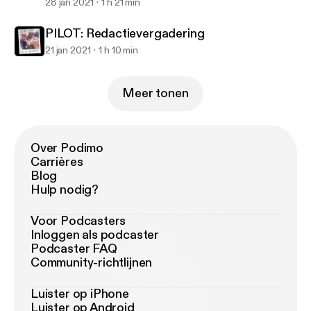
nou jaloers op Monica Geuze?
28 jan 2021
1 h 21 min
PILOT: Redactievergadering
21 jan 2021
1 h 10 min
Meer tonen
Over Podimo
Carrières
Blog
Hulp nodig?
Voor Podcasters
Inloggen als podcaster
Podcaster FAQ
Community-richtlijnen
Luister op iPhone
Luister op Android