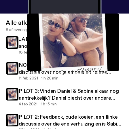
Alle afleveringen
6 afleveringen
JA NOG EEN PILOT #5! Over luistertijd,
snowboarden, en...
18 feb 2021
10 min
NOG EEN PILOT, NUMMER 4: Een heftige
discussie over hoe je ambitie en relatie
JA NOG EEN PILOT #5! Over luistertijd, snowboarden, en...
EXINGESPREK
combineert!
11 feb 2021
1 h 20 min
PILOT 3: Vinden Daniel & Sabine elkaar nog
aantrekkelijk? Daniel biecht over andere
vrouwen tijdens hun relatie en Sabine kwam
4 feb 2021
1 h 15 min
in ongemakkelijke situaties met andere
PILOT 2: Feedback, oude koeien, een flinke
mannen...
discussie over die ene verhuizing en is Sabine