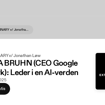
EXTRAORDINARY v/ Jonathan Løw
RY v/ Jonathan Løw
 BRUHN (CEO Google
): Leder i en AI-verden
2025
tis