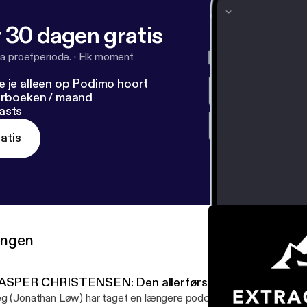
 så du ikke misser nye episoder af EXTRAORDINARY p
 30 dagen gratis
a proefperiode.
·
Elk moment
e je alleen op Podimo hoort
terboeken / maand
asts
atis
ringen
ASPER CHRISTENSEN: Den allerførste gang
g (Jonathan Løw) har taget en længere podcast pause, men er nu