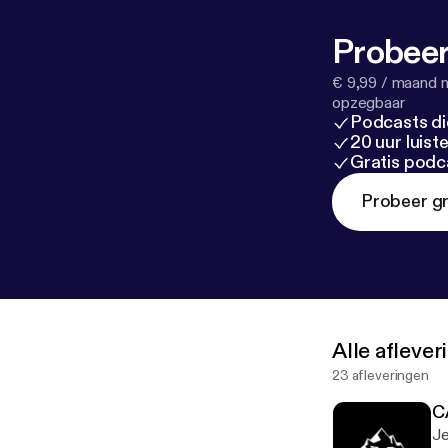
FØLG/FOLLOW,
Probeer
€ 9,99 / maand n
opzegbaar
Podcasts di
20 uur luis
Gratis podc
Probeer gr
Alle afleve
23 afleveringen
C
Je