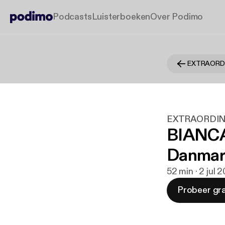
Podcasts
Luisterboeken
Over Podimo
EXTRAORDINA
BIANCA
Danmark
52 min · 2 jul 
Probeer gra