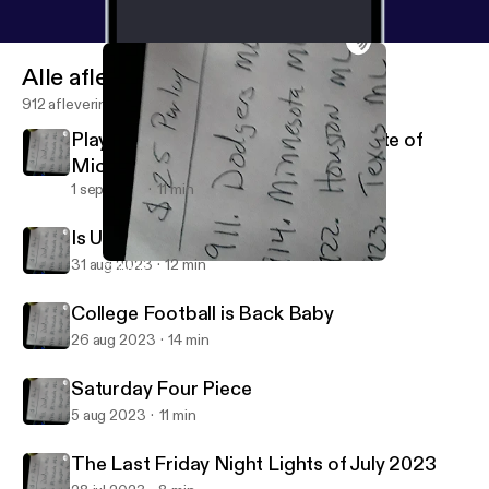
Alle afleveringen
912 afleveringen
Playing for Second Fiddle in the state of
Michigan
1 sep 2023
11 min
Is Utah For Real Like Derek?
31 aug 2023
12 min
College Football is Back Baby
Fame Rothstein Sports Investing Show
College Football is Back Baby
26 aug 2023
14 min
Saturday Four Piece
5 aug 2023
11 min
The Last Friday Night Lights of July 2023