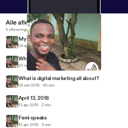
Alle afleveringen
5 afleveringen
Myths of Digital marketing
24 aug 2018
59 min
What is digital marketing all about?
25 mei 2018
40 min
What is digital marketing all about?
Femi Okaseun
What is digital marketing all about?
25 mei 2018
40 min
April 13, 2018
13 apr 2018
2 min
Femi speaks
13 apr 2018
5 min