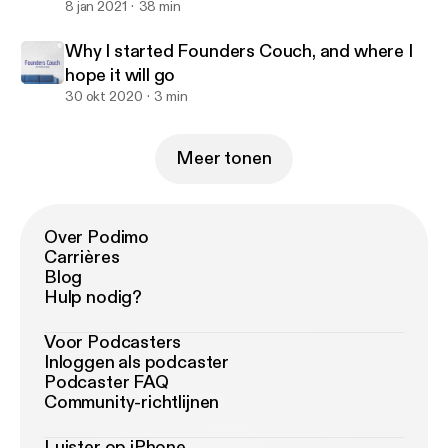
Daso from Forbes)
8 jan 2021
38 min
Why I started Founders Couch, and where I
hope it will go
30 okt 2020
3 min
Meer tonen
Over Podimo
Carrières
Blog
Hulp nodig?
Voor Podcasters
Inloggen als podcaster
Podcaster FAQ
Community-richtlijnen
Luister op iPhone