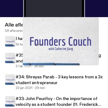
Alle afleveringen
36 afleveringen
I have some news
19 feb 2021
1 min
#35: Michael Broughton - On great pitching
and being backed by Jay-Z
5 feb 2021
24 min
Why I started Founders Couch, and where I hope it will go
Founders Couch
#34: Shreyas Parab - 3 key lessons from a 3x
student entrepreneur
22 jan 2021
29 min
#33: John Peurifoy - On the importance of
velocity as a student founder (ft. Frederick