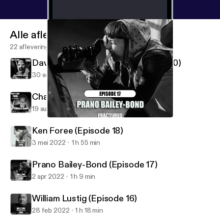
Alle afleveringen
22 afleveringen
David Howard Thornton (Episode 20)
30 sep 2022
55 min
Charles Band (Episode 19)
19 aug 2022
58 min
Prano Bailey-Bond (Episode 17)
Fractured Listens
Ken Foree (Episode 18)
3 mei 2022
1 h 55 min
Prano Bailey-Bond (Episode 17)
2 apr 2022
1 h 9 min
William Lustig (Episode 16)
28 feb 2022
1 h 18 min