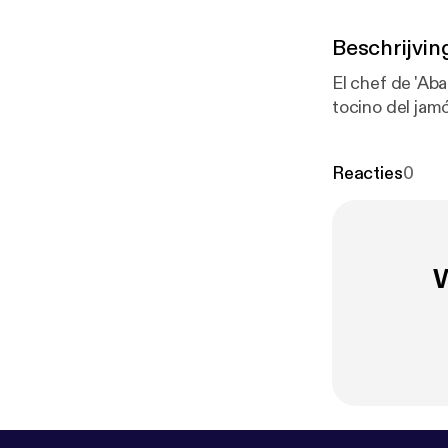
Beschrijvin
El chef de 'Ab
tocino del jam
Reacties
0
W