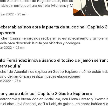
dro Sánchez, chef de Bagá, en Jaén, nos cuenta su trabajo al fre
tablecimiento, con una estrella Michelin, y Mara de Miguel, la mejo
dalucía, nos desvela las posibilidades de las flores como produc
 jun 2022
23 min
Julio Fernández innova u
Gastro Explorers
Sobretablas" nos abre la puerta de su cocina I Capítulo 
xplorers
 chef Camila Ferraro nos recibe en su establecimiento y también
nda para descubrir la ruta por viñedos y bodegas
jun 2022
22 min
ulio Fernández innova usando el tocino del jamón serra
mantequilla"
 chef de 'Abantal' nos explica en Gastro Explorers cómo están tra
cino del jamón para realizar nuevas elaboraciones
jun 2022
25 s
ar y cerdo ibérico I Capítulo 2 Gastro Explorers
stronomía y buena vida en Andalucía, con Elena Carazo y Txema 
n el chef Javi Abascal, de 'La Lola', de guisos, de cerdo ibérico y 