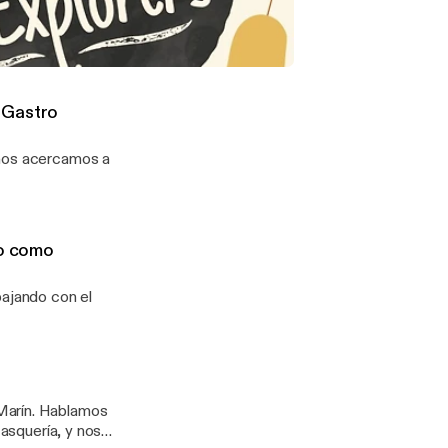
nte de su
r sumiller de
to gastronómico
sando el tocino del jamón serrano como "mantequilla"
3 Gastro
 nos acercamos a
no como
bajando con el
Marín. Hablamos
casquería, y nos