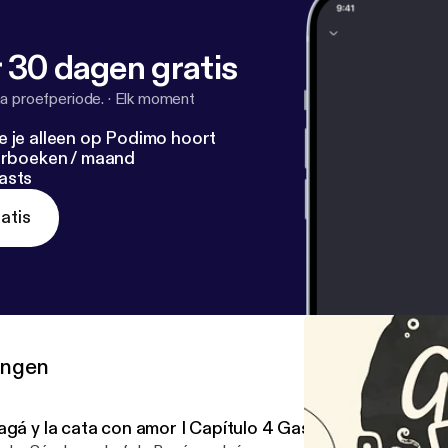
 30 dagen gratis
a proefperiode.
·
Elk moment
e je alleen op Podimo hoort
terboeken / maand
asts
atis
ringen
agá y la cata con amor I Capítulo 4 Gastro Explorers