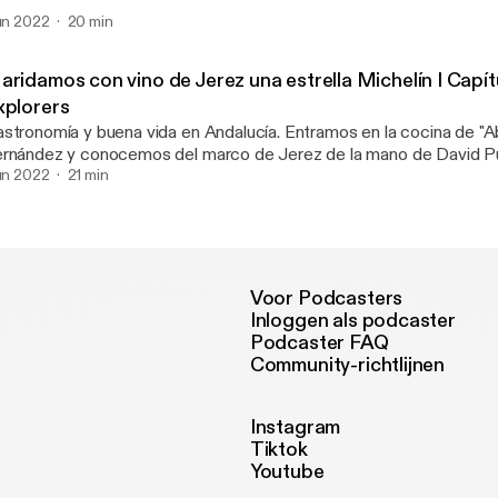
ercamos a Isla Cristina, con Estefanía Limón, de las Salinas del A
jun 2022
20 min
aridamos con vino de Jerez una estrella Michelín I Capít
xplorers
stronomía y buena vida en Andalucía. Entramos en la cocina de "Ab
rnández y conocemos del marco de Jerez de la mano de David P
odegas Juan Piñero"
jun 2022
21 min
Voor Podcasters
Inloggen als podcaster
Podcaster FAQ
Community-richtlijnen
Instagram
Tiktok
Youtube