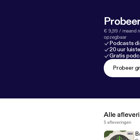
Probeer
€ 9,99 / maand n
opzegbaar
Podcasts di
20 uur luis
Gratis podc
Probeer gr
Alle afleve
5 afleveringen
B