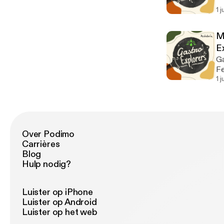
ac
1 
M
E
Ga
Fe
"B
1 
Over Podimo
Carrières
Blog
Hulp nodig?
Luister op iPhone
Luister op Android
Luister op het web