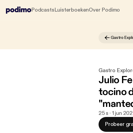
Podcasts
Luisterboeken
Over Podimo
Gastro Expl
Gastro Explor
Julio F
tocino 
"manteq
25 s · 1 jun 20
Probeer gra