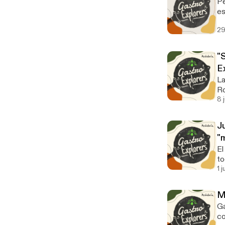
Pe
es
An
29
"
E
La
Ro
8 
J
"
El
to
1 
M
Ga
co