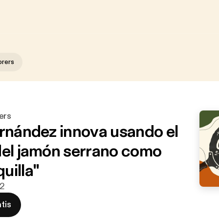
orers
ers
ernández innova usando el
del jamón serrano como
uilla"
22
tis