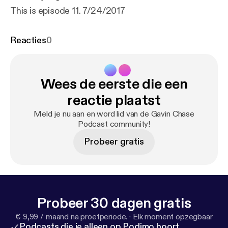
This is episode 11. 7/24/2017
Reacties
0
Wees de eerste die een
reactie plaatst
Meld je nu aan en word lid van de Gavin Chase
Podcast community!
Probeer gratis
Probeer 30 dagen gratis
€ 9,99 / maand na proefperiode.
·
Elk moment opzegbaar
Podcasts die je alleen op Podimo hoort