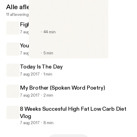
Alle afleveringen
11 afleveringen
FightWatch #1 With Billy And Jacob
7 aug 2017
44 min
Your Room Is Your Life
7 aug 2017
5 min
Your Room Is Your Life
Gavin Chase Podcast
Today Is The Day
7 aug 2017
1 min
My Brother (Spoken Word Poetry)
7 aug 2017
2 min
8 Weeks Succesful High Fat Low Carb Diet
Vlog
7 aug 2017
8 min