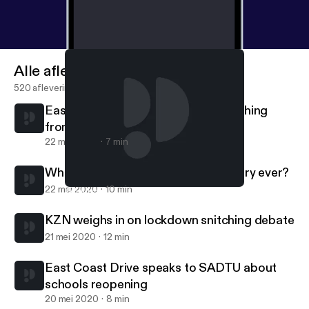
Alle afleveringen
520 afleveringen
East Coast Drive speaks to J'Something
from Mi Casa…
22 mei 2020
7 min
What is your most embarrassing injury ever?
22 mei 2020
10 min
What is your most embarrassing injury ever?
Gordon and G-Dog
KZN weighs in on lockdown snitching debate
21 mei 2020
12 min
East Coast Drive speaks to SADTU about
schools reopening
20 mei 2020
8 min