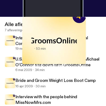
Alle afleveringen
7 afleveringen
Interview with Kim Horn Master Bridal
Consultant
19 mei 2009
53 min
U.S.-based Jewelry and style expert Michael
O’Connor sits down with GroomsOnline
Interview with Kim Horn Master Bridal Consultant
GroomsOnline
6 mei 2009
34 min
Bride and Groom Weight Loss Boot Camp
16 apr 2009
30 min
Interview with the people behind
MissNowMrs.com