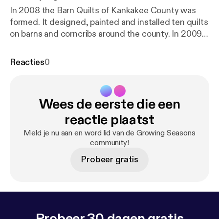
In 2008 the Barn Quilts of Kankakee County was
formed. It designed, painted and installed ten quilts
on barns and corncribs around the county. In 2009,
nine additional quilts are to be installed in June and
will be added to this short video.
Reacties
0
Wees de eerste die een
reactie plaatst
Meld je nu aan en word lid van de Growing Seasons
community!
Probeer gratis
Probeer 30 dagen gratis