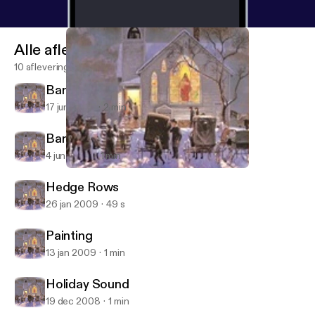
Alle afleveringen
10 afleveringen
Barn Quilts
17 jun 2009
2 min
Barn Quilt Art Project
4 jun 2009
1 min
Barn Quilts
Growing Seasons
Hedge Rows
26 jan 2009
49 s
Painting
13 jan 2009
1 min
Holiday Sound
19 dec 2008
1 min