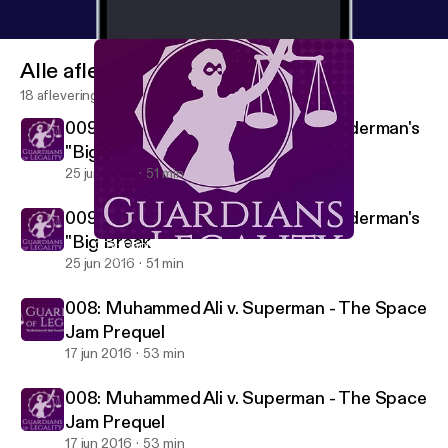
Alle afleveringen
18 afleveringen
009: The Death of Gwen Stacy: Spiderman's
"Big Break"
25 jun 2016
51 min
009: The Death of Gwen Stacy: Spiderman's
"Big Break"
007: Captain America: Hydrated
Guardians of Legality
25 jun 2016
51 min
008: Muhammed Ali v. Superman - The Space
Jam Prequel
17 jun 2016
53 min
008: Muhammed Ali v. Superman - The Space
Jam Prequel
17 jun 2016
53 min