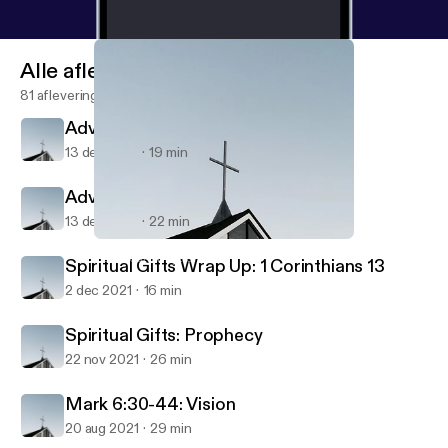
Alle afleveringen
81 afleveringen
Advent: Waiting - Luke 2
13 dec 2021
19 min
Advent: Waiting - Isaiah 40
13 dec 2021
22 min
Advent: Waiting - Luke 2
HamSouth Baptist
Spiritual Gifts Wrap Up: 1 Corinthians 13
2 dec 2021
16 min
Spiritual Gifts: Prophecy
22 nov 2021
26 min
Mark 6:30-44: Vision
20 aug 2021
29 min