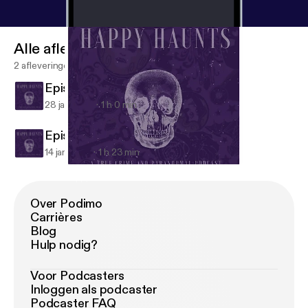
Alle afleveringen
2 afleveringen
Episode 25: The Haunted Mansion
28 jan 2019
1 h 0 min
Episode 24: Serial Killers
14 jan 2019
1 h 23 min
Episode 24: Serial Killers
Happy Haunts the Podcast
Over Podimo
Carrières
Blog
Hulp nodig?
Voor Podcasters
Inloggen als podcaster
Podcaster FAQ