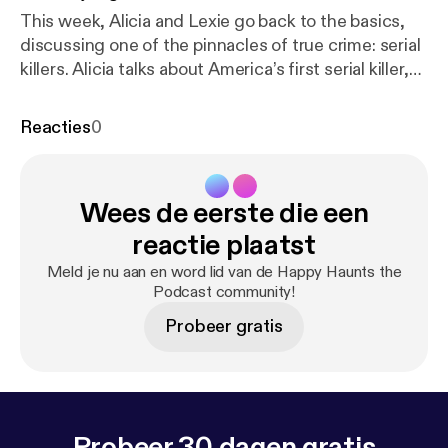
This week, Alicia and Lexie go back to the basics,
discussing one of the pinnacles of true crime: serial
killers. Alicia talks about America’s first serial killer,
while Lexie discusses a mysterious and cryptic killer
who may still be out there. Remember to lock your
Reacties
0
windows and lock your doors, because there are
killers all around us. The webpage about the Zodiac
Killer:
https://www.history.com/news/the-zodiac-kill
Wees de eerste die een
er-a-timeline
reactie plaatst
Meld je nu aan en word lid van de Happy Haunts the
Podcast community!
Probeer gratis
Probeer 30 dagen gratis