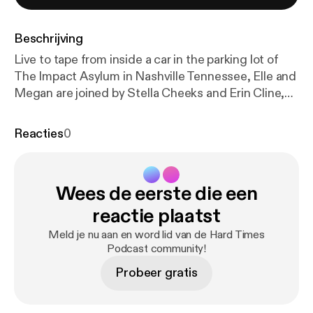
Beschrijving
Live to tape from inside a car in the parking lot of
The Impact Asylum in Nashville Tennessee, Elle and
Megan are joined by Stella Cheeks and Erin Cline,
co-hosts of our sister podcast Not Your
Demographic. Anything we lack in sound quality (we
Reacties
0
really did record in a car), we make up for in
enthusiasm (we really had just watched the show
live).
Wees de eerste die een
reactie plaatst
Meld je nu aan en word lid van de Hard Times
Podcast community!
Probeer gratis