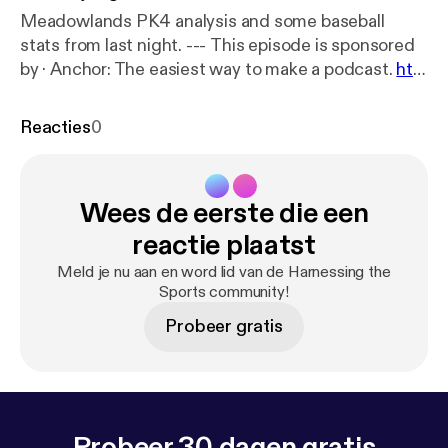
Meadowlands PK4 analysis and some baseball
stats from last night. --- This episode is sponsored
by · Anchor: The easiest way to make a podcast.
htt
ps://anchor.fm/app
[
https://anchor.fm/app
]
Reacties
0
Wees de eerste die een
reactie plaatst
Meld je nu aan en word lid van de Harnessing the
Sports community!
Probeer gratis
Probeer 30 dagen gratis