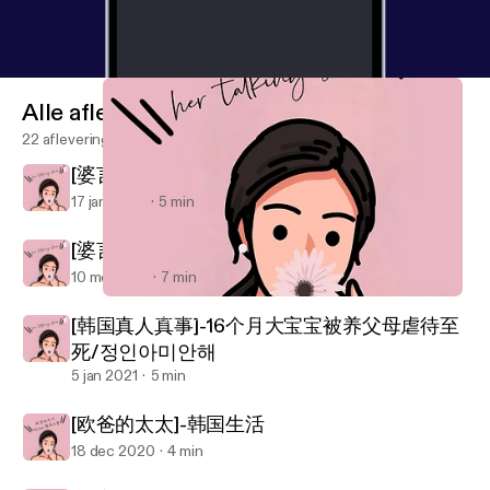
Alle afleveringen
22 afleveringen
[婆言婆语]一山不能藏二虎
17 jan 2022
5 min
[婆言婆语] 奶奶vs外婆
10 mei 2021
7 min
[韩国真人真事]-16个月大宝宝被养父母虐待至死/정인아미안해
Her Talking Show 歐爸的太太
[韩国真人真事]-16个月大宝宝被养父母虐待至
死/정인아미안해
5 jan 2021
5 min
[欧爸的太太]-韩国生活
18 dec 2020
4 min