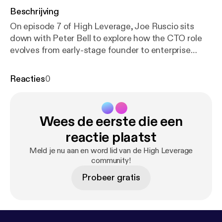
Beschrijving
On episode 7 of High Leverage, Joe Ruscio sits
down with Peter Bell to explore how the CTO role
evolves from early-stage founder to enterprise
leader. They unpack what it really takes to scale AI
adoption across an engineering organization, and
Reacties
0
why simply buying tools isn’t enough. The
conversation dives into agentic software
development, observability, context engineering,
Wees de eerste die een
and what happens when production code is
generated without direct human review. The post
ht
reactie plaatst
tps://www.heavybit.com/library/podcasts/high-leve
Meld je nu aan en word lid van de High Leverage
rage/ep-7-the-cto-s-ai-playbook-with-peter-bell
community!
appeared first on Heavybit [
https://www.heavybit.co
Probeer gratis
m
].